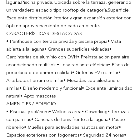
laguna.Piscina privada. Ubicada sobre la terraza, generando
un verdadero espacio tipo rooftop de categoría.Superficie.
Excelente distribución interior y gran expansión exterior con
óptimo aprovechamiento de cada ambiente.
CARACTERÍSTICAS DESTACADAS
• Penthouse con terraza privada y piscina propia• Vista
abierta a la laguna• Grandes superficies vidriadas•
Carpinterías de aluminio con DVH• Preinstalación para aire
acondicionado multisplit• Losa radiante eléctrica• Pisos de
porcelanato de primera calidad• Griferías FV o similar•
Artefactos Ferrum o similar• Mesadas tipo Silestone o
similar• Diseño moderno y funcional• Excelente luminosidad
natural• Apto mascotas
AMENITIES / EDIFICIO
• Piscinas y solárium• Wellness area• Coworking• Terrazas
con parrillas• Canchas de tenis frente a la laguna• Paseo
ribereño• Muelles para actividades náuticas sin motor•
Espacios exteriores con fogoneros• Seguridad 24 horas•