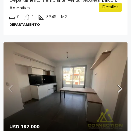
Departamento 1 embiante. Venta. Recoleta. Balcón.
Detalles
Amenities
0
1
39.45
M2
DEPARTAMENTO
USD 182.000