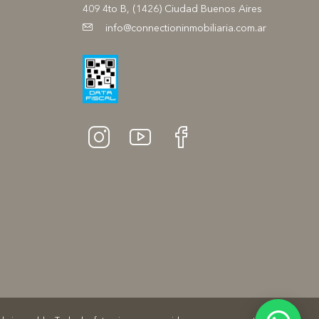
409 4to B, (1426) Ciudad Buenos Aires
info@connectioninmobiliaria.com.ar