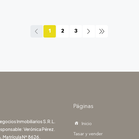
1
2
3
Páginas
gocios Inmobiliarios S.R.L.
Inicio
esponsable: Verónica Pérez.
Tasar y vender
. Matrícula Nº 8626.