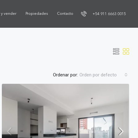
r y vender
Propiedades
Contacto
+54 911 6663 0015
Ordenar por:
Orden por defecto