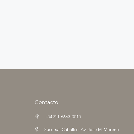
Contacto
+54911 6663 0015
Sucursal Caballito: Av. Jose M. Moreno