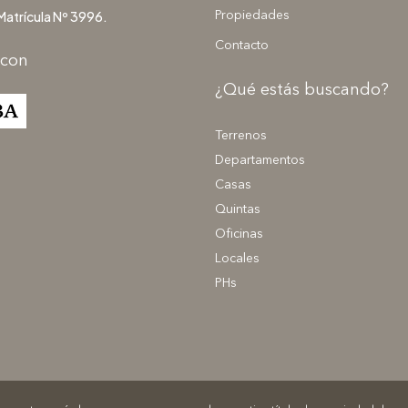
Matrícula Nº 3996.
Propiedades
Contacto
 con
¿Qué estás buscando?
Terrenos
Departamentos
Casas
Quintas
Oficinas
Locales
PHs