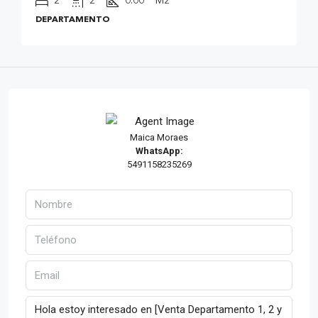
2
2
0.00
M2
DEPARTAMENTO
Maica Moraes
WhatsApp:
5491158235269