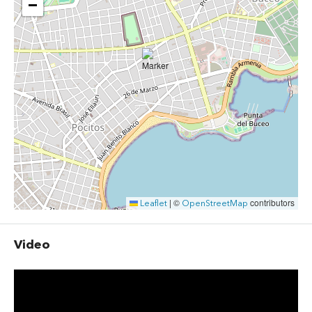
−
©
contributors
Leaflet
|
OpenStreetMap
Video