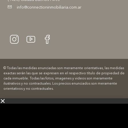
info@connectioninmobiliaria.com.ar
© Todas las medidas enunciadas son meramente orientativas, las medidas
exactas serán las que se expresen en el respectivo título de propiedad de
cada inmueble. Todas las fotos, imagenes y videos son meramente
ilustrativos y no contractuales. Los precios enunciados son meramente
orientativos y no contractuales.