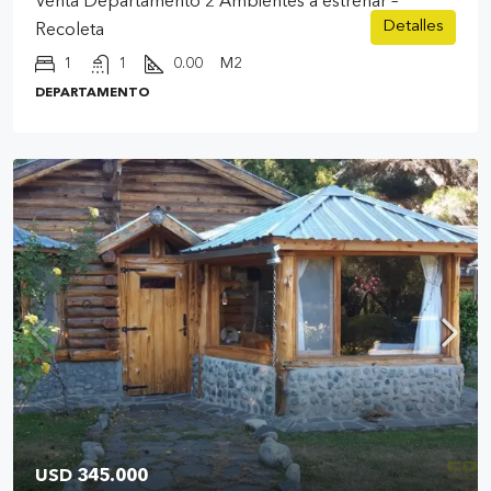
Venta Departamento 2 Ambientes a estrenar –
Detalles
Recoleta
1
1
0.00
M2
DEPARTAMENTO
USD 345.000