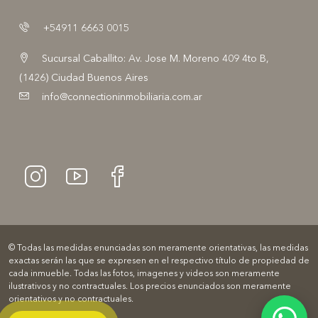
+54911 6663 0015
Sucursal Caballito: Av. Jose M. Moreno 409 4to B,
(1426) Ciudad Buenos Aires
info@connectioninmobiliaria.com.ar
© Todas las medidas enunciadas son meramente orientativas, las medidas
exactas serán las que se expresen en el respectivo título de propiedad de
cada inmueble. Todas las fotos, imagenes y videos son meramente
ilustrativos y no contractuales. Los precios enunciados son meramente
orientativos y no contractuales.