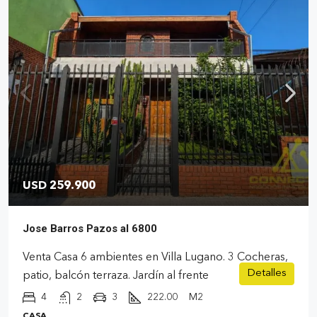
USD 259.900
Jose Barros Pazos al 6800
Venta Casa 6 ambientes en Villa Lugano. 3 Cocheras,
Detalles
patio, balcón terraza. Jardín al frente
4
2
3
222.00
M2
CASA