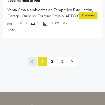
Jose Marmol al 900
Venta Casa 4 ambientes en Temperley Este. Jardín,
Detalles
Garage, Quincho. Terreno Propio. APTO CREDITO
3
2
1
300.00
M2
CASA
1
2
3