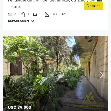
Penthause de 5 ambientes, terraza, quincho y parrilla
Detalles
– Flores
4
3
1
0.00
M2
DEPARTAMENTO
USD 89.000