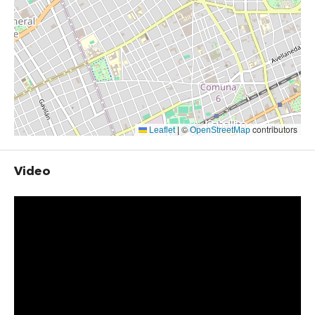
©
contributors
Leaflet
|
OpenStreetMap
Video