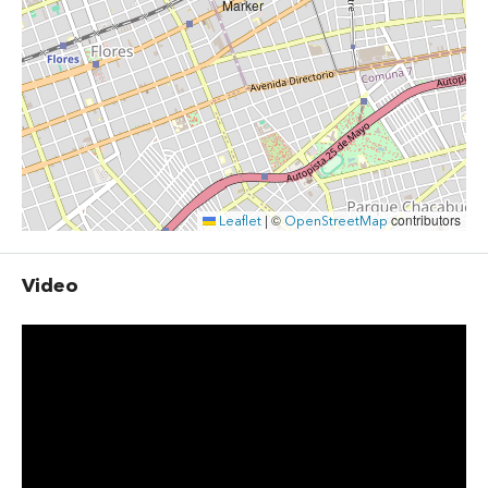
©
contributors
Leaflet
|
OpenStreetMap
Video