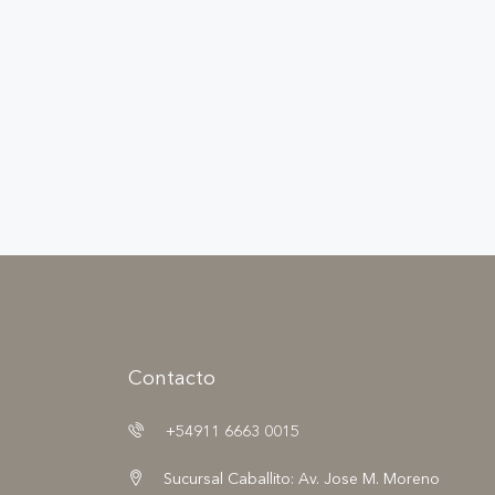
Contacto
+54911 6663 0015
Sucursal Caballito: Av. Jose M. Moreno