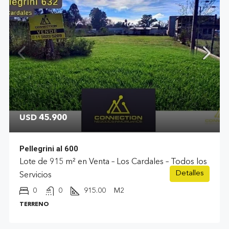
USD 45.900
Pellegrini al 600
Lote de 915 m² en Venta – Los Cardales – Todos los
Detalles
Servicios
0
0
915.00
M2
TERRENO