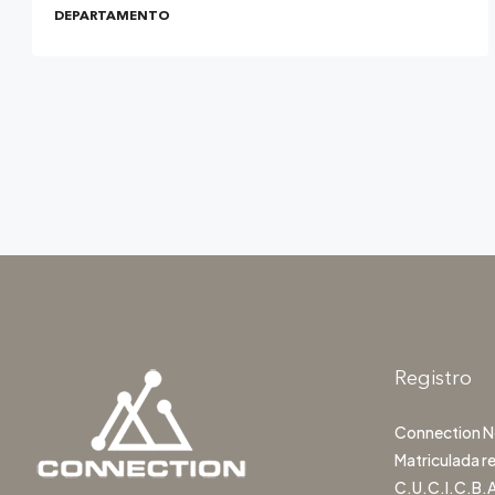
DEPARTAMENTO
Registro
Connection Ne
Matriculada r
C.U.C.I.C.B.A