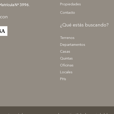
Matrícula Nº 3996.
Propiedades
Contacto
 con
¿Qué estás buscando?
Terrenos
Departamentos
Casas
Quintas
Oficinas
Locales
PHs