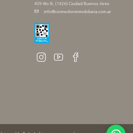
409 4to B, (1426) Ciudad Buenos Aires
info@connectioninmobiliaria.com.ar