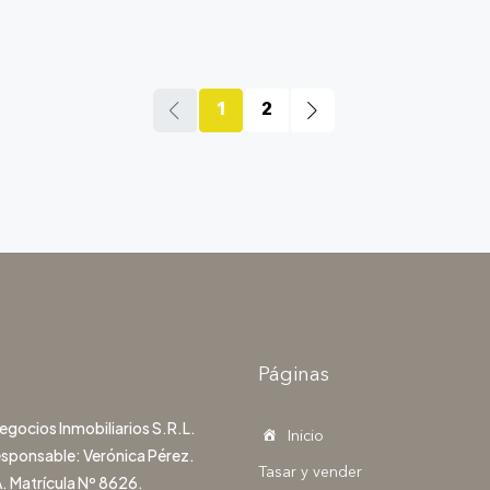
1
2
Páginas
gocios Inmobiliarios S.R.L.
Inicio
esponsable: Verónica Pérez.
Tasar y vender
. Matrícula Nº 8626.