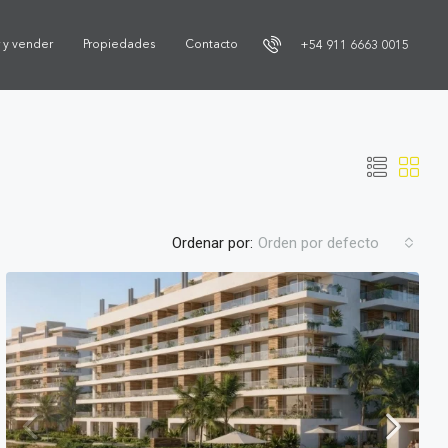
r y vender
Propiedades
Contacto
+54 911 6663 0015
Ordenar por:
Orden por defecto