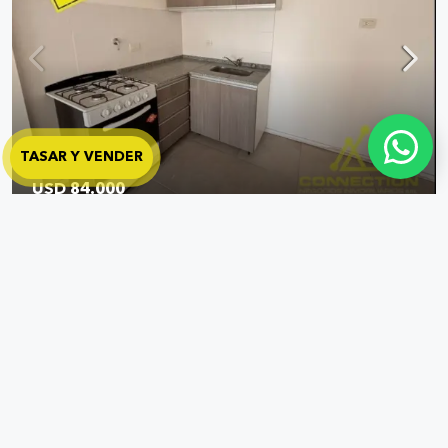
TASAR Y VENDER
USD 84.000
Juan B. Alberdi al 2900
Departamento en Flores – Venta – 2 ambientes Apto
Detalles
Crédito P7
1
1
44.00
M2
DEPARTAMENTO