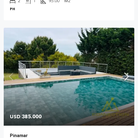
2
1
95.00
M2
PH
USD 385.000
Pinamar