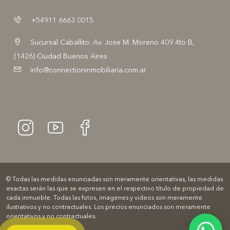
+54911 6663 0015
Sucursal Caballito: Av. Jose M. Moreno 409 4to B,
(1426) Ciudad Buenos Aires
info@connectioninmobiliaria.com.ar
© Todas las medidas enunciadas son meramente orientativas, las medidas
exactas serán las que se expresen en el respectivo título de propiedad de
cada inmueble. Todas las fotos, imagenes y videos son meramente
ilustrativos y no contractuales. Los precios enunciados son meramente
orientativos y no contractuales.