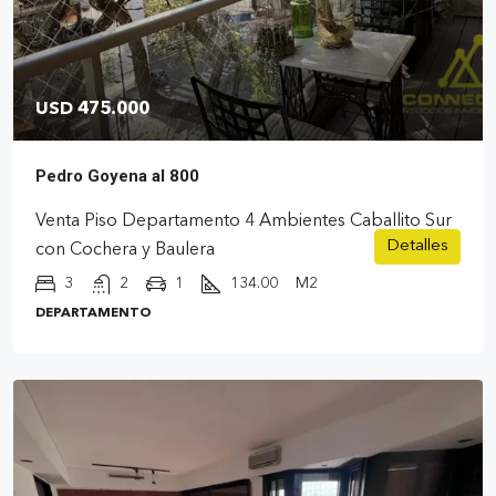
USD 475.000
Pedro Goyena al 800
Venta Piso Departamento 4 Ambientes Caballito Sur
Detalles
con Cochera y Baulera
3
2
1
134.00
M2
DEPARTAMENTO