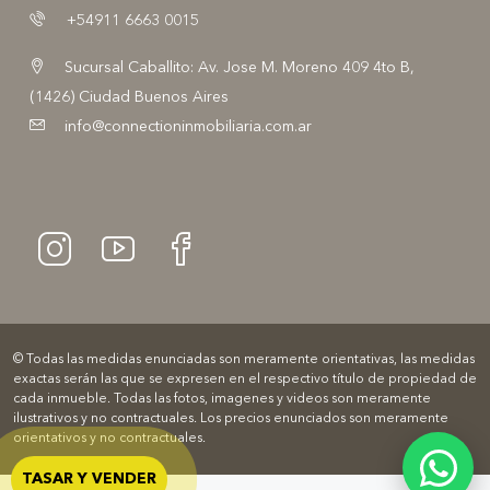
+54911 6663 0015
Sucursal Caballito: Av. Jose M. Moreno 409 4to B,
(1426) Ciudad Buenos Aires
info@connectioninmobiliaria.com.ar
© Todas las medidas enunciadas son meramente orientativas, las medidas
exactas serán las que se expresen en el respectivo título de propiedad de
cada inmueble. Todas las fotos, imagenes y videos son meramente
ilustrativos y no contractuales. Los precios enunciados son meramente
orientativos y no contractuales.
TASAR Y VENDER