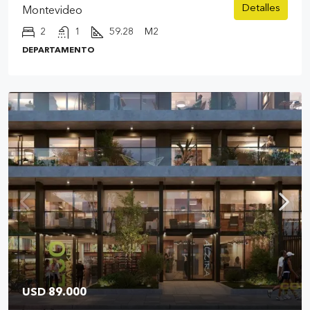
Detalles
Montevideo
2
1
59.28
M2
DEPARTAMENTO
USD 89.000