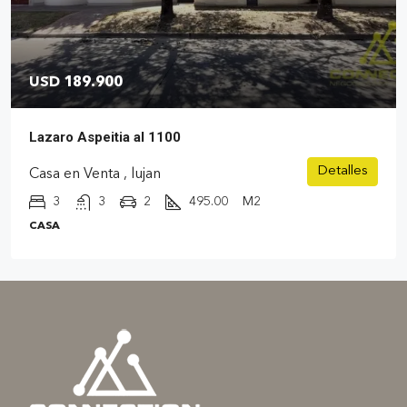
USD 189.900
Lazaro Aspeitia al 1100
Detalles
Casa en Venta , lujan
3
3
2
495.00
M2
CASA