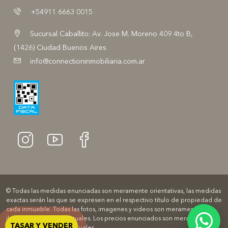
+54911 6663 0015
Sucursal Caballito: Av. Jose M. Moreno 409 4to B,
(1426) Ciudad Buenos Aires
info@connectioninmobiliaria.com.ar
© Todas las medidas enunciadas son meramente orientativas, las medidas
exactas serán las que se expresen en el respectivo título de propiedad de
cada inmueble. Todas las fotos, imagenes y videos son meramente
ilustrativos y no contractuales. Los precios enunciados son meramente
TASAR Y VENDER
orientativos y no contractuales.