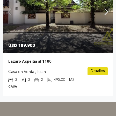
USD 189.900
Lazaro Aspeitia al 1100
Detalles
Casa en Venta , lujan
3
3
2
495.00
M2
CASA