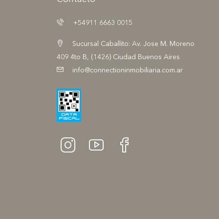
+54911 6663 0015
Sucursal Caballito: Av. Jose M. Moreno
409 4to B, (1426) Ciudad Buenos Aires
info@connectioninmobiliaria.com.ar