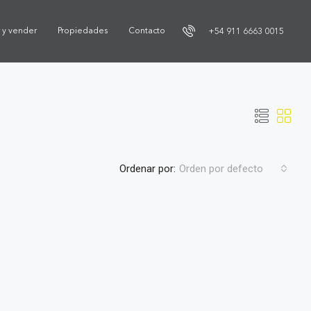
r y vender
Propiedades
Contacto
+54 911 6663 0015
Ordenar por:
Orden por defecto