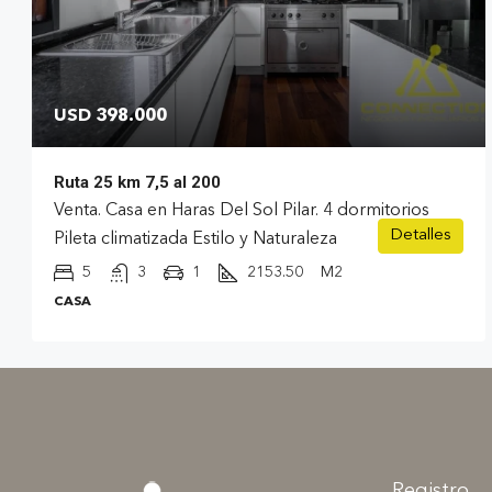
USD 398.000
Ruta 25 km 7,5 al 200
Venta. Casa en Haras Del Sol Pilar. 4 dormitorios
Detalles
Pileta climatizada Estilo y Naturaleza
5
3
1
2153.50
M2
CASA
Registro