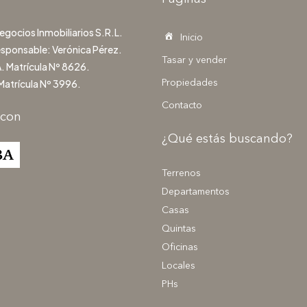
gocios Inmobiliarios S.R.L.
Inicio
esponsable: Verónica Pérez.
Tasar y vender
. Matrícula Nº 8626.
Matrícula Nº 3996.
Propiedades
Contacto
 con
¿Qué estás buscando?
Terrenos
Departamentos
Casas
Quintas
Oficinas
Locales
PHs