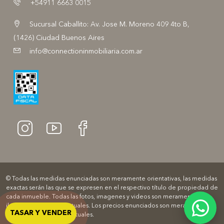
+54911 6663 0015
Sucursal Caballito: Av. Jose M. Moreno 409 4to B,
(1426) Ciudad Buenos Aires
info@connectioninmobiliaria.com.ar
© Todas las medidas enunciadas son meramente orientativas, las medidas
exactas serán las que se expresen en el respectivo título de propiedad de
cada inmueble. Todas las fotos, imagenes y videos son meramente
ilustrativos y no contractuales. Los precios enunciados son meramente
TASAR Y VENDER
orientativos y no contractuales.