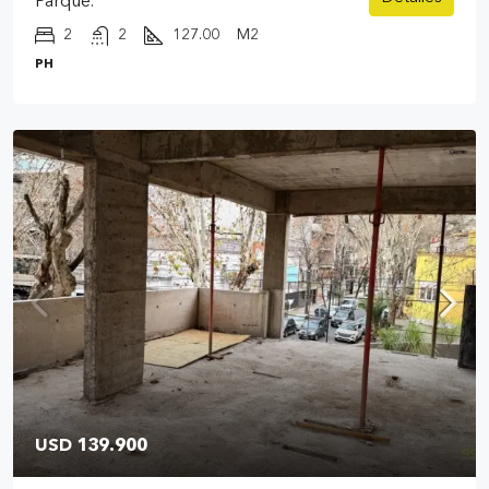
Parque.
2
2
127.00
M2
PH
USD 139.900