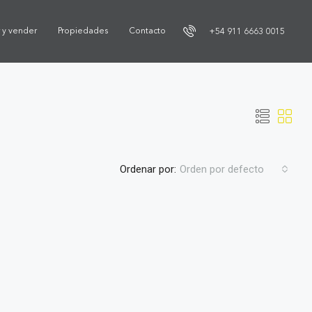
r y vender
Propiedades
Contacto
+54 911 6663 0015
Ordenar por:
Orden por defecto