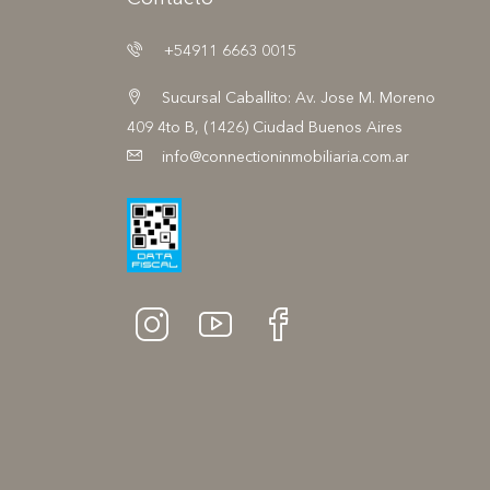
+54911 6663 0015
Sucursal Caballito: Av. Jose M. Moreno
409 4to B, (1426) Ciudad Buenos Aires
info@connectioninmobiliaria.com.ar