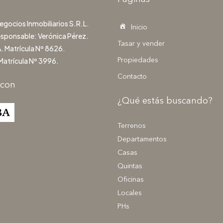
gocios Inmobiliarios S.R.L.
Inicio
esponsable: Verónica Pérez.
Tasar y vender
. Matrícula Nº 8626.
Matrícula Nº 3996.
Propiedades
Contacto
 con
¿Qué estás buscando?
Terrenos
Departamentos
Casas
Quintas
Oficinas
Locales
PHs