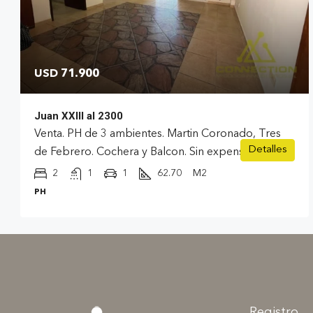
USD 71.900
Juan XXIII al 2300
Venta. PH de 3 ambientes. Martin Coronado, Tres
Detalles
de Febrero. Cochera y Balcon. Sin expensas.
2
1
1
62.70
M2
PH
Registro