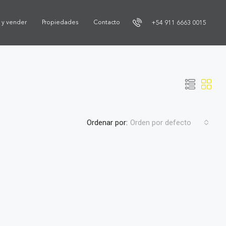
r y vender
Propiedades
Contacto
+54 911 6663 0015
Ordenar por:
Orden por defecto