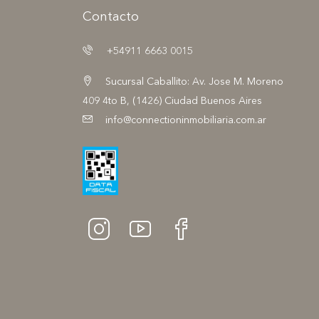
Contacto
+54911 6663 0015
Sucursal Caballito: Av. Jose M. Moreno
409 4to B, (1426) Ciudad Buenos Aires
info@connectioninmobiliaria.com.ar