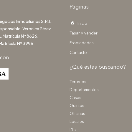
Páginas
gocios Inmobiliarios S.R.L.
Inicio
esponsable: Verónica Pérez.
Tasar y vender
. Matrícula Nº 8626.
Matrícula Nº 3996.
Propiedades
Contacto
 con
¿Qué estás buscando?
Terrenos
Departamentos
Casas
Quintas
Oficinas
Locales
PHs